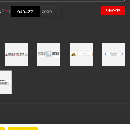
DE
*
:
ENVOYER