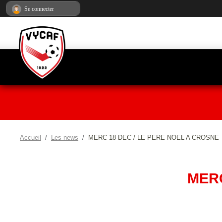
Panneau de gestion des cookies
Se connecter
Accueil
Les news
MERC 18 DEC / LE PERE NOEL A CROSNE
MERC