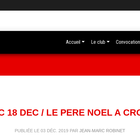
Accueil
Le club
Convocation
 18 DEC / LE PERE NOEL A C
PUBLIÉE LE
03 DÉC. 2019
PAR
JEAN-MARC ROBINET