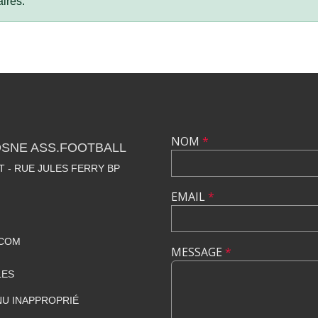
ires.
NOM
*
OSNE ASS.FOOTBALL
 - RUE JULES FERRY BP
EMAIL
*
.COM
MESSAGE
*
LES
U INAPPROPRIÉ