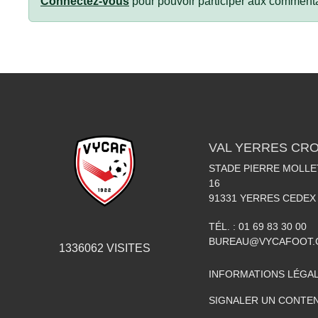
Connectez-vous
pour pouvoir participer aux commenta
VAL YERRES CR
STADE PIERRE MOLLET
16
91331
YERRES CEDEX
TÉL. :
01 69 83 30 00
BUREAU@VYCAFOOT
1336062
VISITES
INFORMATIONS LÉGA
SIGNALER UN CONTEN