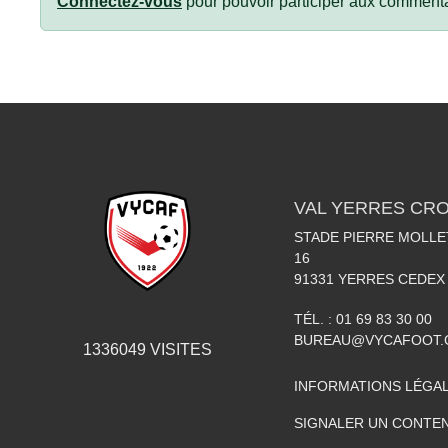
Connectez-vous
pour pouvoir participer aux commenta
VAL YERRES CR
STADE PIERRE MOLLET
16
91331
YERRES CEDEX
TÉL. :
01 69 83 30 00
BUREAU@VYCAFOOT
1336049
VISITES
INFORMATIONS LÉGA
SIGNALER UN CONTEN