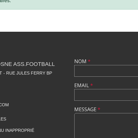
ires.
NOM
*
OSNE ASS.FOOTBALL
 - RUE JULES FERRY BP
EMAIL
*
.COM
MESSAGE
*
LES
U INAPPROPRIÉ