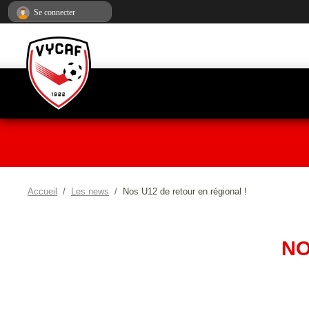
Panneau de gestion des cookies
Se connecter
Accueil
Les news
Nos U12 de retour en régional !
NO