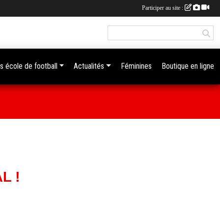
Participer au site :
s école de football
Actualités
Féminines
Boutique en ligne
L !