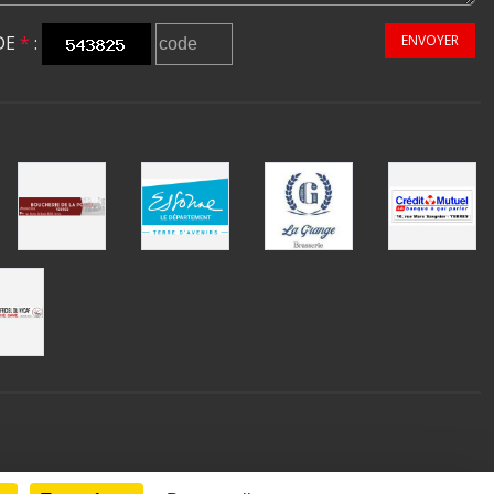
DE
*
:
ENVOYER