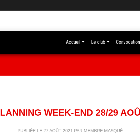
Accueil
Le club
Convocation
LANNING WEEK-END 28/29 AO
PUBLIÉE LE
27 AOÛT 2021
PAR MEMBRE MASQUÉ