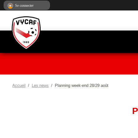
Panneau de gestion des cookies
Se connecter
Accueil
Les news
Planning week-end 28/29 août
P