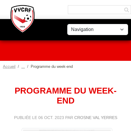
Panneau de gestion des cookies
Accueil
Programme du week-end
PROGRAMME DU WEEK-
END
PUBLIÉE LE
06 OCT. 2023
PAR
CROSNE VAL YERRES