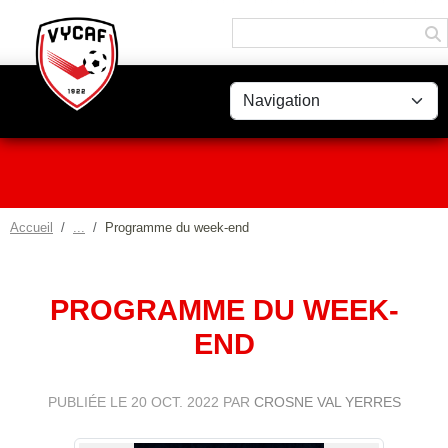
Panneau de gestion des cookies
Accueil
Programme du week-end
PROGRAMME DU WEEK-
END
PUBLIÉE LE
20 OCT. 2022
PAR
CROSNE VAL YERRES