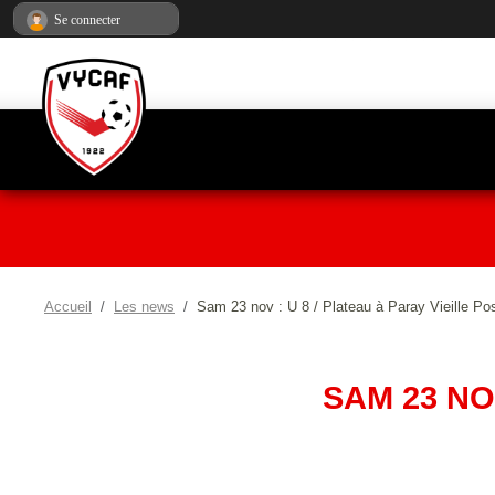
Panneau de gestion des cookies
Se connecter
Accueil
Les news
Sam 23 nov : U 8 / Plateau à Paray Vieille Po
SAM 23 NO