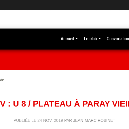
Accueil
Le club
Convocation
ste
V : U 8 / PLATEAU À PARAY VIE
PUBLIÉE LE
24 NOV. 2019
PAR
JEAN-MARC ROBINET