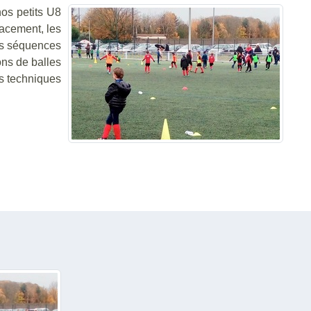
nos petits U8
lacement, les
les séquences
ons de balles
es techniques