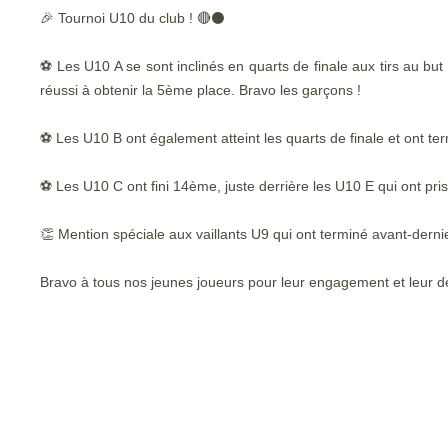
🎉 Tournoi U10 du club ! 🔴⚫
⚽️ Les U10 A se sont inclinés en quarts de finale aux tirs au bu
réussi à obtenir la 5ème place. Bravo les garçons !
⚽️ Les U10 B ont également atteint les quarts de finale et ont ter
⚽️ Les U10 C ont fini 14ème, juste derrière les U10 E qui ont pri
👏 Mention spéciale aux vaillants U9 qui ont terminé avant-dern
Bravo à tous nos jeunes joueurs pour leur engagement et leur dé