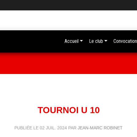
Accueil
Le club
Convocation
TOURNOI U 10
PUBLIÉE LE
02 JUIL. 2024
PAR
JEAN-MARC ROBINET