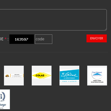
DE
*
:
ENVOYER