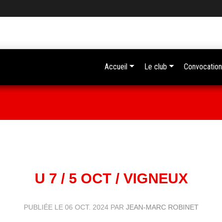
Accueil
Le club
Convocation
U 7 / 5 OCT / VIGNEUX
PUBLIÉE LE
06 OCT. 2024
PAR
JEAN-MARC ROBINET