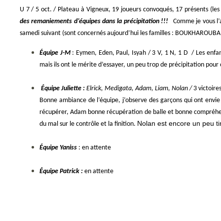
U 7 / 5 oct. / Plateau à Vigneux, 19 joueurs convoqués, 17 présents (le
des remaniements d’équipes dans la précipitation !!!
Comme je vous l’av
samedi suivant (sont concernés aujourd’hui les familles : BOUKHAR
Équipe J-M
: Eymen, Eden, Paul, Isyah / 3 V, 1 N, 1 D / Les enfa
mais ils ont le mérite d’essayer, un peu trop de précipitation pour
Équipe Juliette :
Elrick, Medigata, Adam, Liam, Nolan /
3 victoire
Bonne ambiance de l’équipe, j’observe des garçons qui ont envie d
récupérer, Adam bonne récupération de balle et bonne compréhe
Nolan est encore un peu ti
du mal sur le contrôle et la finition.
Équipe Yaniss
: en attente
Équipe Patrick :
en attente