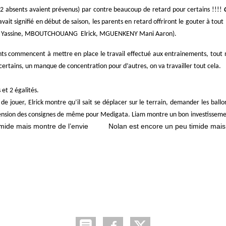
s 2 absents avaient prévenus) par contre beaucoup de retard pour certains !!!!
ait signifié en début de saison, les parents en retard offriront le gouter à tout 
OUBA Yassine, MBOUTCHOUANG Elrick, MGUENKENY Mani Aaron).
nts commencent à mettre en place le travail effectué aux entrainements, tout n
 certains, un manque de concentration pour d’autres, on va travailler tout cela.
s et 2 égalités.
e jouer, Elrick montre qu’il sait se déplacer sur le terrain, demander les ballon
nsion des consignes de même pour Medigata. Liam montre un bon investissement
mide mais montre de l’envie
Nolan est encore un peu timide mais m