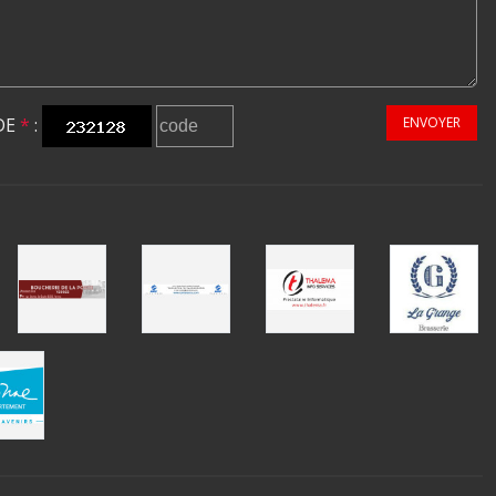
DE
*
:
ENVOYER