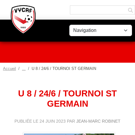
Panneau de gestion des cookies
Accueil
U 8 / 24/6 / TOURNOI ST GERMAIN
U 8 / 24/6 / TOURNOI ST
GERMAIN
PUBLIÉE LE
24 JUIN 2023
PAR
JEAN-MARC ROBINET