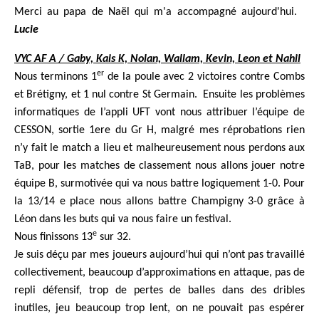
Merci au papa de Naël qui m'a accompagné aujourd'hui.
Lucie
VYC AF A / Gaby, Kais K, Nolan, Wallam, Kevin, Leon et Nahil
er
Nous terminons 1
de la poule avec 2 victoires contre Combs
et Brétigny, et 1 nul contre St Germain. Ensuite les problèmes
informatiques de l’appli UFT vont nous attribuer l’équipe de
CESSON, sortie 1ere du Gr H, malgré mes réprobations rien
n’y fait le match a lieu et malheureusement nous perdons aux
TaB, pour les matches de classement nous allons jouer notre
équipe B, surmotivée qui va nous battre logiquement 1-0. Pour
la 13/14 e place nous allons battre Champigny 3-0 grâce à
Léon dans les buts qui va nous faire un festival.
e
Nous finissons 13
sur 32.
Je suis déçu par mes joueurs aujourd’hui qui n’ont pas travaillé
collectivement, beaucoup d’approximations en attaque, pas de
repli défensif, trop de pertes de balles dans des dribles
inutiles, jeu beaucoup trop lent, on ne pouvait pas espérer