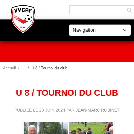
Panneau de gestion des cookies
Accueil
U 8 / Tournoi du club
U 8 / TOURNOI DU CLUB
PUBLIÉE LE
23 JUIN 2024
PAR
JEAN-MARC ROBINET