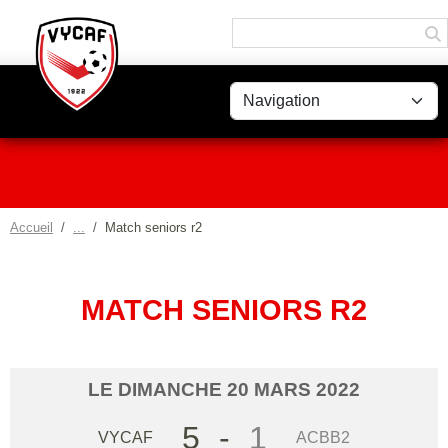
Panneau de gestion des cookies
Accueil
Match seniors r2
MATCH SENIORS R2
LE
DIMANCHE
20
MARS
2022
5
-
1
VYCAF
ACBB2